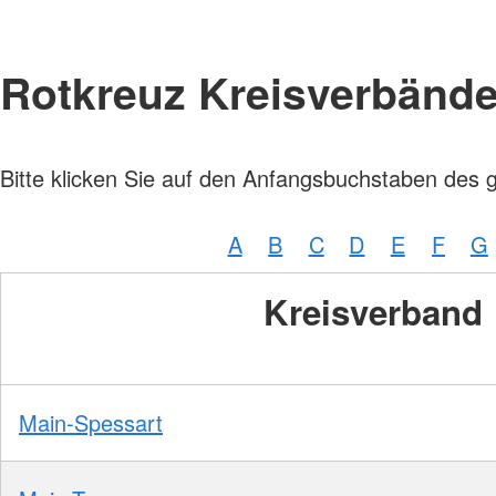
Rotkreuz Kreisverbänd
Bitte klicken Sie auf den Anfangsbuchstaben des 
A
B
C
D
E
F
G
Kreisverband
Main-Spessart