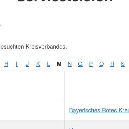
e
gesuchten Kreisverbandes.
H
I
J
K
L
M
N
O
P
Q
R
S
Bayerisches Rotes Kre