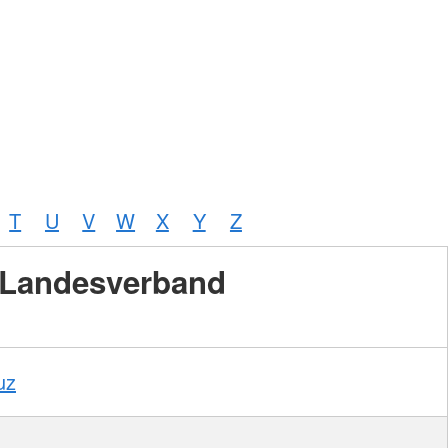
T
U
V
W
X
Y
Z
Landesverband
uz