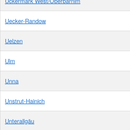
Uckermark West/Oberbarnim
Uecker-Randow
Uelzen
Ulm
Unna
Unstrut-Hainich
Unterallgäu