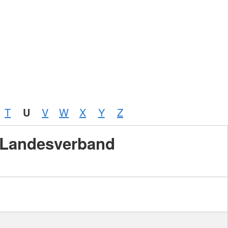
T
U
V
W
X
Y
Z
Landesverband