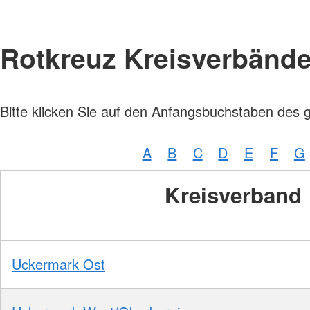
Rotkreuz Kreisverbänd
Bitte klicken Sie auf den Anfangsbuchstaben des 
A
B
C
D
E
F
G
Kreisverband
Uckermark Ost