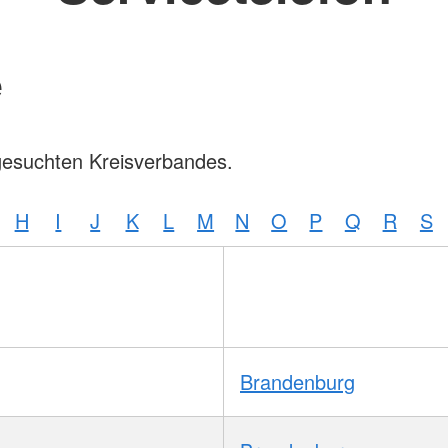
e
gesuchten Kreisverbandes.
H
I
J
K
L
M
N
O
P
Q
R
S
Brandenburg