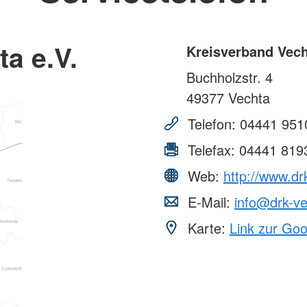
a e.V.
Kreisverband Vech
Buchholzstr. 4
49377
Vechta
Telefon:
04441 951
Telefax:
04441 819
Web:
http://www.dr
E-Mail:
info@drk-ve
Karte:
Link zur Go