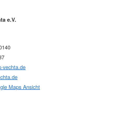
ta e.V.
0140
37
k-vechta.de
chta.de
ogle Maps Ansicht