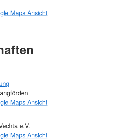
ogle Maps Ansicht
haften
tung
Langförden
ogle Maps Ansicht
echta e.V.
ogle Maps Ansicht