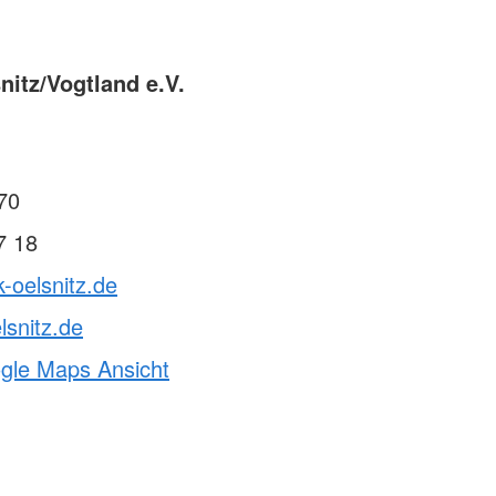
nitz/Vogtland e.V.
70
7 18
k-oelsnitz.de
lsnitz.de
ogle Maps Ansicht