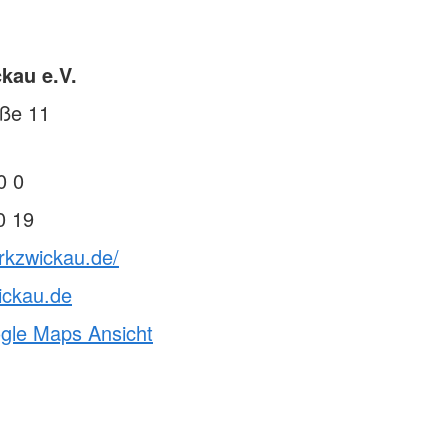
kau e.V.
aße 11
0 0
0 19
rkzwickau.de/
ickau.de
ogle Maps Ansicht