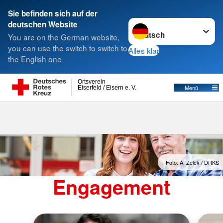
Sie befinden sich auf der
Sprache wechseln zu
deutschen Website
Suche
You are on the German website,
you can use the switch to switch to
Alles klar
the English one
Ortsverein
Menü
Eiserfeld / Eisern e. V.
Foto: A. Zelck / DRKS
Engagement