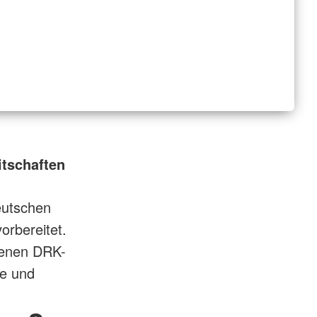
itschaften
eutschen
orbereitet.
ssenen DRK-
ge und