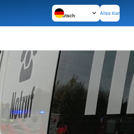
Sprache wechseln zu
Alles klar
e
pende bei uns
bensretter
rüber wissen sollten
e Online auf DRK.de