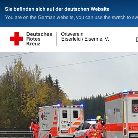
Sie befinden sich auf der deutschen Website
You are on the German website, you can use the switch to swi
Ortsverein
Eiserfeld / Eisern e. V.
Ansprechpartner
Veranstaltungen
Engagement
Mit und ohne Blaul
Presse & Service
Bevölkerungsschu
Rettung
Vorstand
Termine
Machen Sie mit
Sanitätsdienst
Meldungen
Bereitschaften
Sanitätsbereitschaft
Wohlfahrt und Sozialarbeit
Rettungsdienst
Sanitätsdienst
Frauen-Arbeitskreis
Bevölkerungsschutz
Bereitschaften
Rettungsdienst
Arbeitskreis Behindertenhilfe
Fuhrpark
Betreuungsdienst
MS-Kreis Siegen