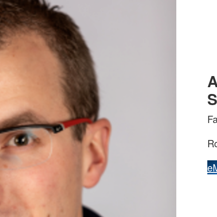
A
S
F
Ro
eM