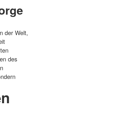
orge
n der Welt,
it
ften
ten des
en
ondern
en