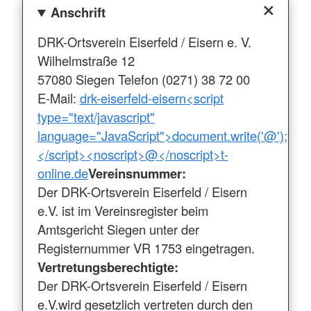
Anschrift
DRK-Ortsverein Eiserfeld / Eisern e. V.
Wilhelmstraße 12
57080 Siegen Telefon (0271) 38 72 00
E-Mail:
drk-eiserfeld-eisern<script
type="text/javascript"
language="JavaScript">document.write('@');
</script><noscript>@</noscript>t-
online.de
Vereinsnummer:
Der DRK-Ortsverein Eiserfeld / Eisern
e.V. ist im Vereinsregister beim
Amtsgericht Siegen unter der
Registernummer VR 1753 eingetragen.
Vertretungsberechtigte:
Der DRK-Ortsverein Eiserfeld / Eisern
e.V.wird gesetzlich vertreten durch den