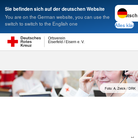
Sprache w
Sie befinden sich auf der deutschen Website
You are on the German website, you can use the
Suche
switch to switch to the English one
Alles klar
Ortsverein
Eiserfeld / Eisern e. V.
Foto: A. Zelck / DRK