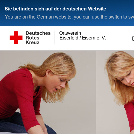
Sie befinden sich auf der deutschen Website
You are on the German website, you can use the switch to swi
Ortsverein
Eiserfeld / Eisern e. V.
Ansprechpartner
Veranstaltungen
Engagement
Mit und ohne Blaul
Presse & Service
Bevölkerungsschu
Rettung
Vorstand
Termine
Machen Sie mit
Sanitätsdienst
Meldungen
Bereitschaften
Sanitätsbereitschaft
Wohlfahrt und Sozialarbeit
Rettungsdienst
Sanitätsdienst
Frauen-Arbeitskreis
Bereitschaften
Bevölkerungsschutz
Rettungsdienst
Arbeitskreis Behindertenhilfe
Fuhrpark
Betreuungsdienst
MS-Kreis Siegen