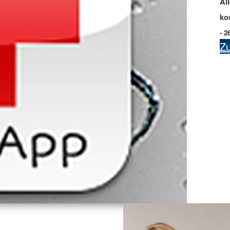
Al
ko
- 2
Z