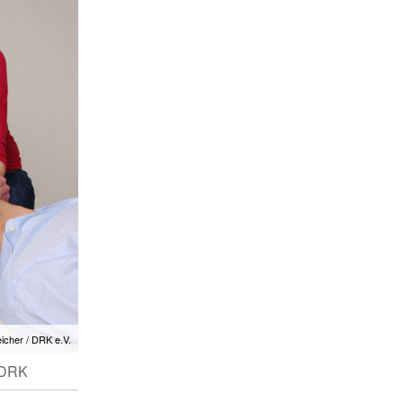
eicher / DRK e.V.
/ DRK