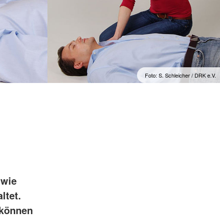
Foto: S. Schleicher / DRK e.V.
 wie
ltet.
 können