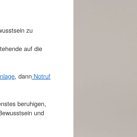
wusstsein zu
stehende auf die
enlage
, dann
Notruf
enstes beruhigen,
 Bewusstsein und