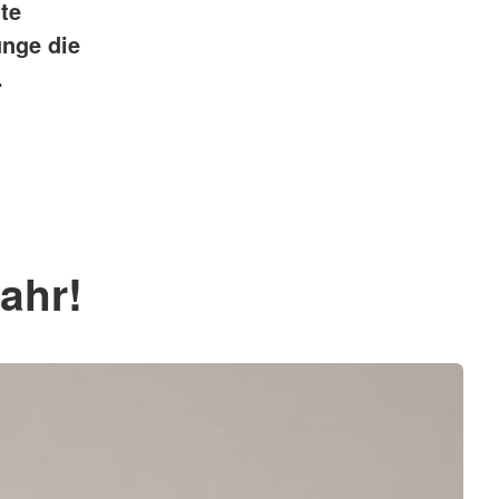
te
unge die
.
ahr!