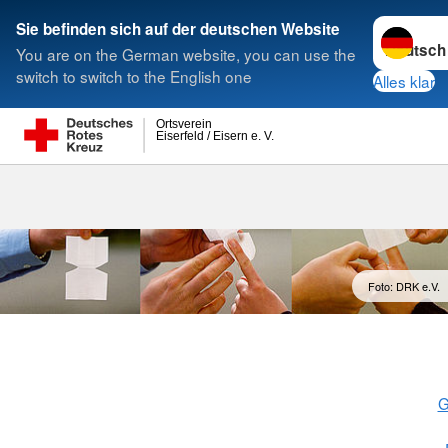
Sprache w
Sie befinden sich auf der deutschen Website
You are on the German website, you can use the
Suche
switch to switch to the English one
Alles klar
Ortsverein
Eiserfeld / Eisern e. V.
Foto: DRK e.V.
G